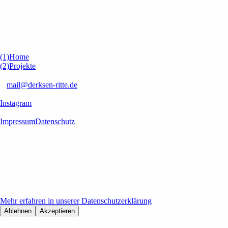
(1)
Home
(2)
Projekte
kontakt
✉
mail@derksen-ritte.de
Socials
Instagram
Rechtliches
Impressum
Datenschutz
Cookies & Datenschutz
Wir verwenden Cookies, Google Analytics und Microsoft Clarity, um
Ihre Nutzungserfahrung zu verbessern und unsere Website zu
optimieren. Mit Ihrer Zustimmung helfen Sie uns, unsere Dienste
kontinuierlich zu verbessern.
Mehr erfahren in unserer Datenschutzerklärung
Ablehnen
Akzeptieren