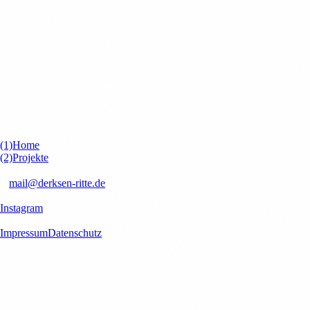
(1)
Home
(2)
Projekte
kontakt
✉
mail@derksen-ritte.de
Socials
Instagram
Rechtliches
Impressum
Datenschutz
Cookies & Datenschutz
Wir verwenden Cookies, Google Analytics und Microsoft Clarity, um
Ihre Nutzungserfahrung zu verbessern und unsere Website zu
optimieren. Mit Ihrer Zustimmung helfen Sie uns, unsere Dienste