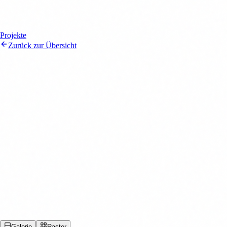
Projekte
Zurück zur Übersicht
Haus TH
Individuelles Wohnhaus, das durch seine reduzierte Formensprache
und den bewussten Einsatz von Licht besticht.
Kategorie
Wohnungsbau
Standort
Bocholt, Deutschland
Baujahr
2022
Galerie
Raster