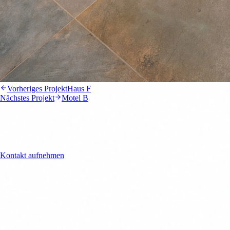
Vorheriges Projekt
Haus F
Nächstes Projekt
Motel B
Interesse an einer
Zusammenarbeit?
Kontakt aufnehmen