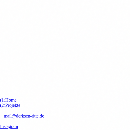
(1)
Home
(2)
Projekte
kontakt
✉
mail@derksen-ritte.de
Socials
Instagram