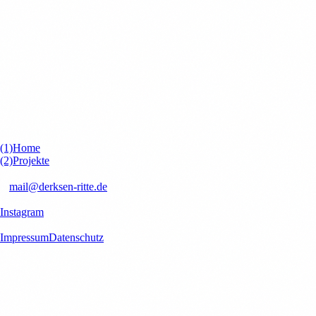
(1)
Home
(2)
Projekte
kontakt
✉
mail@derksen-ritte.de
Socials
Instagram
Rechtliches
Impressum
Datenschutz
Cookies & Datenschutz
Wir verwenden Cookies, Google Analytics und Microsoft Clarity, um
Ihre Nutzungserfahrung zu verbessern und unsere Website zu
optimieren. Mit Ihrer Zustimmung helfen Sie uns, unsere Dienste