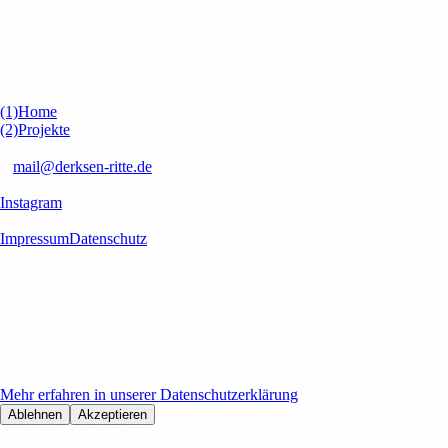
(1)
Home
(2)
Projekte
kontakt
✉
mail@derksen-ritte.de
Socials
Instagram
Rechtliches
Impressum
Datenschutz
Cookies & Datenschutz
Wir verwenden Cookies, Google Analytics und Microsoft Clarity, um
Ihre Nutzungserfahrung zu verbessern und unsere Website zu
optimieren. Mit Ihrer Zustimmung helfen Sie uns, unsere Dienste
kontinuierlich zu verbessern.
Mehr erfahren in unserer Datenschutzerklärung
Ablehnen
Akzeptieren